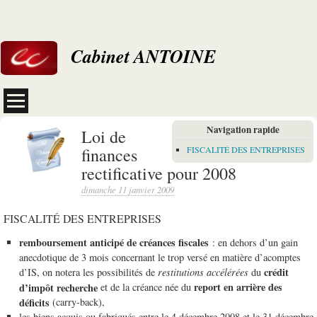
Cabinet ANTOINE
Navigation rapide
Loi de
finances
FISCALITÉ DES ENTREPRISES
rectificative pour 2008
dimanche 11 janvier 2009
FISCALITÉ DES ENTREPRISES
remboursement anticipé de créances fiscales
: en dehors d’un gain
anecdotique de 3 mois concernant le trop versé en matière d’acomptes
crédit
d’IS, on notera les possibilités de
restitutions accélérées
du
report en arrière des
d’impôt recherche
et de la créance née du
déficits
(carry-back),
les biens acquis ou fabriqués entre le 4 décembre 2008 et le 31 décembre