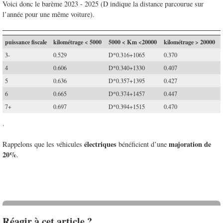
Voici donc le barème 2023 - 2025 (D indique la distance parcourue sur
l’année pour une même voiture).
puissance fiscale
kilométrage < 5000
5000 < Km <20000
kilométrage > 20000
3-
0.529
D*0.316+1065
0.370
4
0.606
D*0.340+1330
0.407
5
0.636
D*0.357+1395
0.427
6
0.665
D*0.374+1457
0.447
7+
0.697
D*0.394+1515
0.470
.
électriques
majoration de
Rappelons que les véhicules
bénéficient d’une
20%
.
Réagir à cet article ?