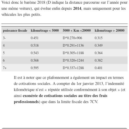
Voici donc le barème 2018 (D indique la distance parcourue sur l’année pour
2014
une même voiture), qui évolue enfin depuis
, mais uniquement pour les
véhicules les plus petits.
puissance fiscale
kilométrage < 5000
5000 < Km <20000
kilométrage > 20000
3-
0.451
D*0.270+906
0.315
4
0.518
D*0.291+1136
0.349
5
0.543
D*0.305+1188
0.364
6
0.568
D*0.320+1244
0.382
7+
0.595
D*0.337+1288
0.401
Il est à noter que ce plafonnement a également un impact en termes
de cotisations sociales. A compter du 1er janvier 2013, l’indemnité
kilométrique n’est « réputée utilisée conformément à son objet » (et
exonérée de cotisations sociales au titre des frais
ainsi
professionnels
) que dans la limite fiscale des 7CV.