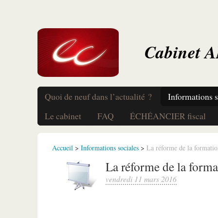
Cabinet 
Quoi de neuf dans l’actualité ?
Informations s
Le cabinet
FAQ
ÉCHÉANCIER fiscal
Accueil
>
Informations sociales
>
La réforme de la formatio
La réforme de la forma
vendredi 11 mars 2016