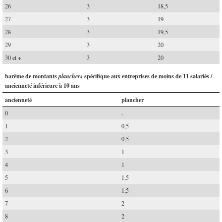
26
3
18,5
27
3
19
28
3
19,5
29
3
20
30 et +
3
20
barème de montants
spécifique aux entreprises de moins de 11 salariés /
planchers
ancienneté inférieure à 10 ans
ancienneté
plancher
0
-
1
0,5
2
0,5
3
1
4
1
5
1,5
6
1,5
7
2
8
2