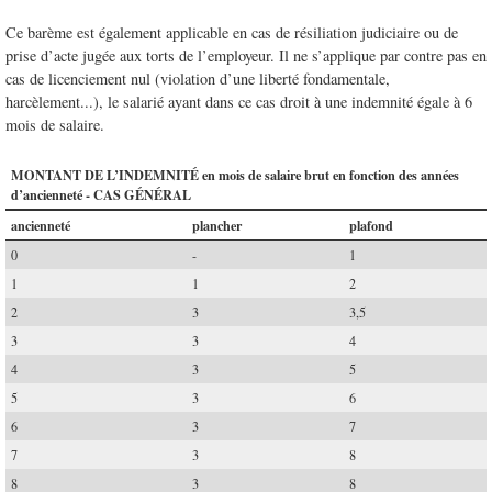
Ce barème est également applicable en cas de résiliation judiciaire ou de
prise d’acte jugée aux torts de l’employeur. Il ne s’applique par contre pas en
cas de licenciement nul (violation d’une liberté fondamentale,
harcèlement...), le salarié ayant dans ce cas droit à une indemnité égale à 6
mois de salaire.
MONTANT DE L’INDEMNITÉ en mois de salaire brut en fonction des années
d’ancienneté - CAS GÉNÉRAL
ancienneté
plancher
plafond
0
-
1
1
1
2
2
3
3,5
3
3
4
4
3
5
5
3
6
6
3
7
7
3
8
8
3
8