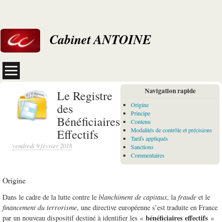
Cabinet ANTOINE
Navigation rapide
Le Registre
des
Origine
Principe
Bénéficiaires
Contenu
Effectifs
Modalités de contrôle et précisions
Tarifs appliqués
vendredi 9 février 2018
Sanctions
Commentaires
Origine
Dans le cadre de la lutte contre le
blanchiment de capitaux
, la
fraude
et le
financement du terrorisme
, une directive européenne s’est traduite en France
bénéficiaires effectifs
par un nouveau dispositif destiné à identifier les «
»