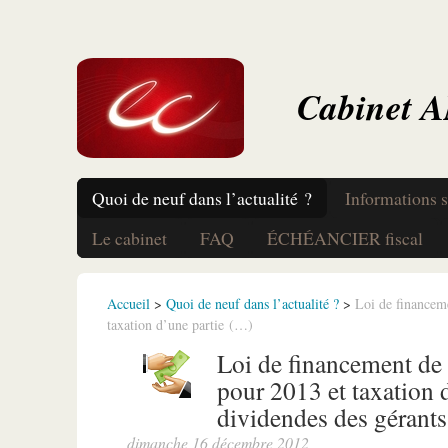
Cabinet 
Quoi de neuf dans l’actualité ?
Informations s
Le cabinet
FAQ
ÉCHÉANCIER fiscal
Accueil
>
Quoi de neuf dans l’actualité ?
>
Loi de financeme
taxation d’une partie (…)
Loi de financement de l
pour 2013 et taxation 
dividendes des gérants
dimanche 16 décembre 2012