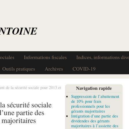
ANTOINE
ociales
Informations fiscales
Indices, informations div
Outils pratiques
Archives
COVID-19
nt de la sécurité sociale pour 2013 et
Navigation rapide
Suppression de l’abattement
de 10% pour frais
a sécurité sociale
professionnels pour les
d’une partie des
gérants majoritaires
Intégration d’une partie des
 majoritaires
dividendes des gérants
majoritaires à l’assiette des