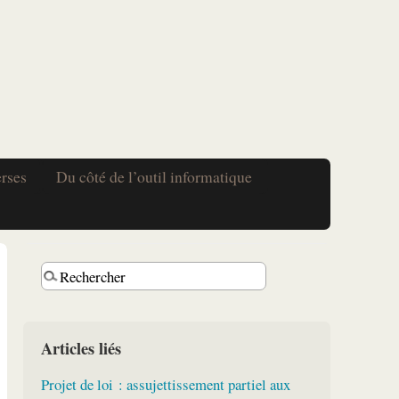
erses
Du côté de l’outil informatique
Articles liés
Projet de loi : assujettissement partiel aux